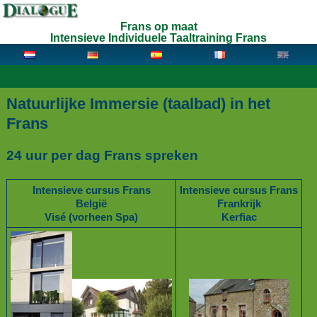
Frans op maat
Intensieve Individuele Taaltraining Frans
Natuurlijke Immersie (taalbad) in het
Frans
24 uur per dag Frans spreken
Intensieve cursus Frans
Intensieve cursus Frans
België
Frankrijk
Visé (vorheen Spa)
Kerfiac