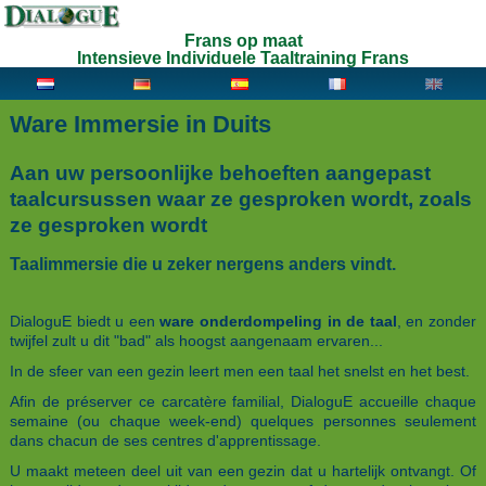
Frans op maat
Intensieve Individuele Taaltraining Frans
Ware Immersie in Duits
Aan uw persoonlijke behoeften aangepast
taalcursussen waar ze gesproken wordt, zoals
ze gesproken wordt
Taalimmersie
die u zeker nergens anders vindt
.
DialoguE biedt u een
ware onderdompeling in de taal
, en zonder
twijfel zult u dit "bad" als hoogst aangenaam ervaren...
In de sfeer van een gezin leert men een taal het snelst en het best.
Afin de préserver ce carcatère familial, DialoguE accueille chaque
semaine (ou chaque week-end) quelques personnes seulement
dans chacun de ses centres d'apprentissage.
U maakt meteen deel uit van een gezin dat u hartelijk ontvangt. Of